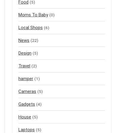
Food
(5)
Moms To Baby
(0)
Local Shops
(6)
News
(22)
Design
(5)
Travel
(2)
hamper
(1)
Cameras
(5)
Gadgets
(4)
House
(5)
Laptops
(5)