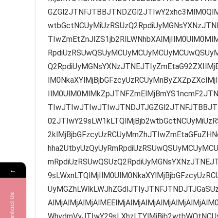
←
Contact Us