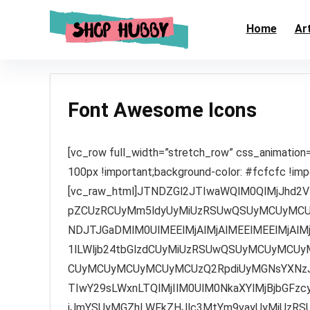
Home
Art
Font Awesome Icons
[vc_row full_width=”stretch_row” css_animation=”none” css=”.vc_custom_1512357048274{padding-top: 100px !important;background-color: #fcfcfc !important;}”][vc_column][vc_raw_html]JTNDZGl2JTIwaWQlM0QlMjJhd2Vzb21lLWZvbnQlMjIlM0UlMEElMjAlMjAlMjAlMjAlM0NkaXYlMjBpZCUzRCUyMm5ldyUyMiUzRSUwQSUyMCUyMCUzQ2gzJTNFNDElMjBOZXclMjBJY29ucyUyMGluJTIwNC43JTNDJTJGaDMlM0UlMEElMjAlMjAlMEElMEElMjAlMjAlM0NkaXYlMjBjbGFzcyUzRCUyMnJvdyUyMGZvbnRhd2Vzb21lLWljb24tbGlzdCUyMiUzRSUwQSUyMCUyMCUyMCUyMCUwQSUwQSUyMCUyMCUyMCUyMCUwQSUyMCUyMCUyMCUyMCUyMCUyMCUzQ2RpdiUyMGNsYXNzJTNEJTIyZmEtaG92ZXIlMjBjb2wteHMtNiUyMGNvbC1tZC00JTIwY29sLWxnLTQlMjIlM0UlM0NkaXYlMjBjbGFzcyUzRCUyMnByZXZpZXclMjIlM0UlM0NpJTIwY2xhc3MlM0QlMjJmYSUyMGZhLWFkZHJlc3MtYm9vayUyMiUzRSUzQyUyRmklM0VmYSUyMGZhLWFkZHJlc3MtYm9vayUzQyUyRmRpdiUzRSUwQSUyMCUyMCUyMCUyMCUwQSUyMCUyMCUyMCUyMCUyMCUyMCUzQyUyRmRpdiUzRSUwQSUzQ2RpdiUyMGNsYXNzJTNEJTIyZmEtaG92ZXIlMjBjb2wteHMtNiUyMGNvbC1tZC00JTIwY29sLWxnLTQlMjIlM0UlM0NkaXYlMjBjbGFzcyUzRCUyMnByZXZpZXclMjIlM0UlM0NpJTIwY2xhc3MlM0QlMjJmYSUyMGZhLWFkZHJlc3MtYm9vay1vJTIyJTNFJTNDJTJGaSUzRWZhJTIwZmEtYWRkcmVzcy1ib29rLW8lM0MlMkZkaXYlM0UlMEElMjAlMjAlMjAlMjAlMEElMjAlMjAlMjAlMjAlMjAlMjAlM0MlMkZkaXYlM0UlMEElM0NkaXYlMjBjbGFzcyUzRCUyMmZhLWhvdmVyJTIwY29sLXhzLTYlMjBjb2wtbWQtNCUyMGNvbC1sZy00JTIyJTNFJTNDZGl2JTIwY2xhc3MlM0QlMjJwcmV2aWV3JTIyJTNFJTNDaSUyMGNsYXNzJTNEJTIyZmElMjBmYS1hZGRyZXNzLWNhcmQlMjIlM0UlM0MlMkZpJTNFZmElMjBmYS1hZGRyZXNzLWNhcmQlM0MlMkZkaXYlM0UlMEElMjAlMjAlMjAlMjAlMEElMjAlMjAlMjAlMjAlMjAlMjAlM0MlMkZkaXYlM0UlMEElM0NkaXYlMjBjbGFzcyUzRCUyMmZhLWhvdmVyJTIwY29sLXhzLTYlMjBjb2wtbWQtNCUyMGNvbC1sZy00JTIyJTNFJTNDZGl2JTIwY2xhc3MlM0QlMjJwcmV2aWV3JTIyJTNFJTNDaSUyMGNsYXNzJTNEJTIyZmElMjBmYS1hZGRyZXNzLWNhcmQtbyUyMiUzRSUzQyUyRmklM0VmYSUyMGZhLWFkZHJlc3MtY2FyZC1vJTNDJTJGZGl2JTNFJTBBJTIwJTIwJTIwJTIwJTBBJTIwJTIwJTIwJTIwJTIwJTIwJTNDJTJGZGl2JTNFJTBBJTNDZGl2JTIwY2xhc3MlM0QlMjJmYS1ob3ZlciUyMGNvbC14cy02JTIwY29sLW1kLTQlMjBjb2wtbGctNCUyMiUzRSUzQ2RpdiUyMGNsYXNzJTNEJTIycHJldmlldyUyMiUzRSUzQ2klMjBjbGFzcyUzRCUyMmZhJTIwZmEtYmFuZGNhbXAlMjIlM0UlM0MlMkZpJTNFZmElMjBmYS1iYW5kY2FtcCUzQyUyRmRpdiUzRSUwQSUyMCUyMCUyMCUyMCUwQSUyMCUyMCUyMCUyMCUyMCUyMCUzQyUyRmRpdiUzRSUwQSUzQ2RpdiUyMGNsYXNzJTNEJTIyZmEtaG92ZXIlMjBjb2wteHMtNiUyMGNvbC1tZC00JTIwY29sLWxnLTQlMjIlM0UlM0NkaXYlMjBjbGFzcyUzRCUyMnByZXZpZXclMjIlM0UlM0NpJTIwY2xhc3MlM0QlMjJmYSUyMGZhLWJhdGglMjIlM0UlM0MlMkZpJTNFZmElMjBmYS1iYXRoJTNDJTJGZGl2JTNFJTBBJTIwJTIwJTIwJTIwJTBBJTIwJTIwJTIwJTIwJTIwJTIwJTNDJTJGZGl2JTNFJTBBJTNDZGl2JTIwY2xhc3MlM0QlMjJmYS1ob3ZlciUyMGNvbC14cy02JTIwY29sLW1kLTQlMjBjb2wtbGctNCUyMiUzRSUzQ2RpdiUyMGNsYXNzJTNEJTIycHJldmlldyUyMiUzRSUzQ2klMjBjbGFzcyUzRCUyMmZhJTIwZmEtYmF0aHR1YiUyMiUzRSUzQyUyRmklM0VmYSUyMGZhLWJhdGh0dWIlMjAlM0NzcGFuJTIwY2xhc3MlM0QlMjJ0ZXh0LW11dGVkJTIyJTNFJTI4YWxpYXMlMjklM0MlMkZzcGFuJTNFJTNDJTJGZGl2JTNFJTBBJTIwJTIwJTIwJTIwJTBBJTIwJTIwJTIwJTIwJTIwJTIwJTNDJTJGZGl2JTNFJTBBJTNDZGl2JTIwY2xhc3MlM0QlMjJmYS1ob3ZlciUyMGNvbC14cy02JTIwY29sLW1kLTQlMjBjb2wtbGctNCUyMiUzRSUzQ2RpdiUyMGNsYXNzJTNEJTIycHJldmlldyUyMiUzRSUzQ2klMjBjbGFzcyUzRCUyMmZhJTIwZmEtZHJpdmVycy1saWNlbnNlJTIyJTNFJTNDJTJGaSUzRWZhJTIwZmEtZHJpdmVycy1saWNlbnNlJTIwJTNDc3BhbiUyMGNsYXNzJTNEJTIydGV4dC1tdXRlZCUyMiUzRSUyOGFsaWFzJTI5JTNDJTJGc3BhbiUzRSUzQyUyRmRpdiUzRSUwQSUyMCUyMCUyMCUyMCUwQSUyMCUyMCUyMCUyMCUyMCUyMCUzQyUyRmRpdiUzRSUwQSUzQ2RpdiUyMGNsYXNzJTNEJTIyZmEtaG92ZXIlMjBjb2wteHMtNiUyMGNvbC1tZC00JTIwY29sLWxnLTQlMjIlM0UlM0NkaXYlMjBjbGFzcyUzRCUyMnByZXZpZXclMjIlM0UlM0NpJTIwY2xhc3MlM0QlMjJmYSUyMGZhLWRyaXZlcnMtbGljZW5zZS1vJTIyJTNFJTNDJTJGaSUzRWZhJTIwZmEtZHJpdmVycy1saWNlbnNlLW8lMjAlM0NzcGFuJTIwY2xhc3MlM0QlMjJ0ZXh0LW11dGVkJTIyJTNFJTI4YWxpYXMlMjklM0MlMkZzcGFuJTNFJTNDJTJGZGl2JTNFJTBBJTIwJTIwJTIwJTIwJTBBJTIwJTIwJTIwJTIwJTIwJTIwJTNDJTJGZGl2JTNFJTBBJTNDZGl2JTIwY2xhc3MlM0QlMjJmYS1ob3ZlciUyMGNvbC14cy02JTIwY29sLW1kLTQlMjBjb2wtbGctNCUyMiUzRSUzQ2RpdiUyMGNsYXNzJTNEJTIycHJldmlldyUyMiUzRSUzQ2klMjBjbGFzcyUzRCUyMmZhJTIwZmEtZWVyY2FzdCUyMiUzRSUzQyUyRmklM0VmYSUyMGZhLWVlcmNhc3QlM0MlMkZkaXYlM0UlMEElMjAlMjAlMjAlMjAlMEElMjAlMjAlMjAlMjAlMjAlMjAlM0MlMkZkaXYlM0UlMEElM0NkaXYlMjBjbGFzcyUzRCUyMmZhLWhvdmVyJTIwY29sLXhzLTYlMjBjb2wtbWQtNCUyMGNvbC1sZy00JTIyJTNFJTNDZGl2JTIwY2xhc3MlM0QlMjJwcmV2aWV3JTIyJTNFJTNDaSUyMGNsYXNzJTNEJTIyZmElMjBmYS1lbnZlbG9wZS1vcGVuJTIyJTNFJTNDJTJGaSUzRWZhJTIwZmEtZW52ZWxvcGUtb3BlbiUzQyUyRmRpdiUzRSUwQSUyMCUyMCUyMCUyMCUwQSUyMCUyMCUyMCUyMCUyMCUyMCUzQyUyRmRpdiUzRSUwQSUzQ2RpdiUyMGNsYXNzJTNEJTIyZmEtaG92ZXIlMjBjb2wteHMtNiUyMGNvbC1tZC00JTIwY29sLWxnLTQlMjIlM0UlM0NkaXYlMjBjbGFzcyUzRCUyMnByZXZpZXclMjIlM0UlM0NpJTIwY2xhc3MlM0QlMjJmYSUyMGZhLWVudmVsb3BlLW9wZW4tbyUyMiUzRSUzQyUyRmklM0VmYSUyMGZhLWVudmVsb3BlLW9wZW4tbyUzQyUyRmRpdiUzRSUwQSUyMCUyMCUyMCUyMCUwQSUyMCUyMCUyMCUyMCUyMCUyMCUzQyUyRmRpdiUzRSUwQSUzQ2RpdiUyMGNsYXNzJTNEJTIyZmEtaG92ZXIlMjBjb2wteHMtNiUyMGNvbC1tZC00JTIwY29sLWxnLTQlMjIlM0UlM0NkaXYlMjBjbGFzcyUzRCUyMnByZXZpZXclMjIlM0UlM