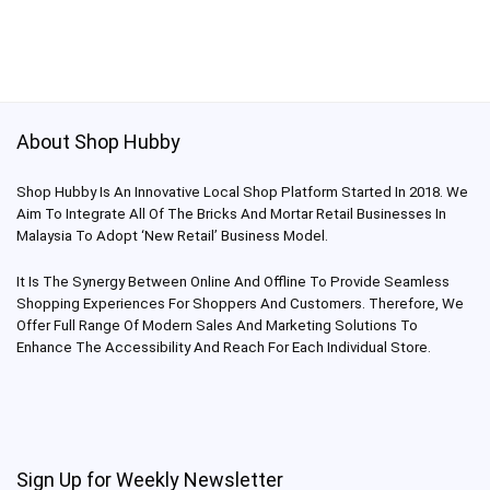
About Shop Hubby
Shop Hubby Is An Innovative Local Shop Platform Started In 2018. We
Aim To Integrate All Of The Bricks And Mortar Retail Businesses In
Malaysia To Adopt ‘New Retail’ Business Model.
It Is The Synergy Between Online And Offline To Provide Seamless
Shopping Experiences For Shoppers And Customers. Therefore, We
Offer Full Range Of Modern Sales And Marketing Solutions To
Enhance The Accessibility And Reach For Each Individual Store.
Sign Up for Weekly Newsletter