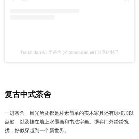
Tanah dan Air 坔茶舍 (@tanah.dan.air) 分享的帖子
复古中式茶舍
一进茶舍，目光所及都是朴素简单的实木家具还有绿植加以
点缀，以及挂在墙上水墨画和书法字画。摒弃门外纷纷扰
扰，好似穿越到一个新世界。