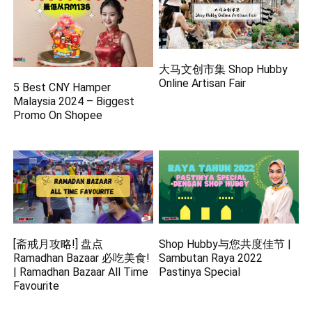
大马文创市集 Shop Hubby
Online Artisan Fair
5 Best CNY Hamper
Malaysia 2024 – Biggest
Promo On Shopee
[斋戒月攻略!] 盘点
Shop Hubby与您共度佳节 |
Ramadhan Bazaar 必吃美食!
Sambutan Raya 2022
| Ramadhan Bazaar All Time
Pastinya Special
Favourite