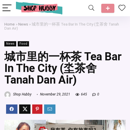
Home
»
News
»
城市里的一杯茶 Tea Bar In The City (坔茶舍 Tanah
Dan Air)
News
Food
城市里的一杯茶 Tea Bar
In The City (坔茶舍
Tanah Dan Air)
Shop Hubby
November 29, 2021
645
0