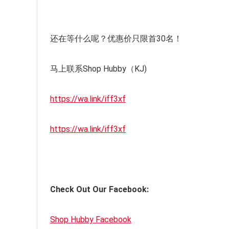
还在等什么呢？优惠价只限首30名！
马上联系Shop Hubby（KJ)
https://wa.link/iff3xf
https://wa.link/iff3xf
Check Out Our Facebook:
Shop Hubby Facebook