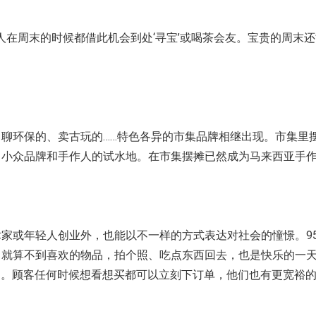
在周末的时候都借此机会到处‘寻宝’或喝茶会友。宝贵的周末还能
聊环保的、卖古玩的……特色各异的市集品牌相继出现。市集里
了小众品牌和手作人的试水地。在市集摆摊已然成为马来西亚手
家或年轻人创业外，也能以不一样的方式表达对社会的憧憬。95
，就算不到喜欢的物品，拍个照、吃点东西回去，也是快乐的一
制于时间或地域的影响。顾客任何时候想看想买都可以立刻下订单，他们也有