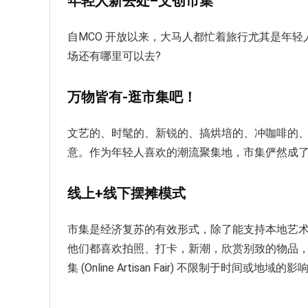
年轻人新去处
–
文创市集
自MCO 开放以来，大马人都忙着旅行尤其是年轻人
场还有哪里可以去?
万物皆
有
-逛
市集吧！
文艺的、时髦的、新锐的、搞烘培的、冲咖啡的、
意。作为年轻人喜欢的潮流聚集地，市集俨然成
线上
+
线下摆摊模式
市集是经济复苏的有效形式，除了能支持本地艺术
他们都喜欢拍照、打卡，新潮，欣赏别致的物品
集 (Online Artisan Fair) 不限