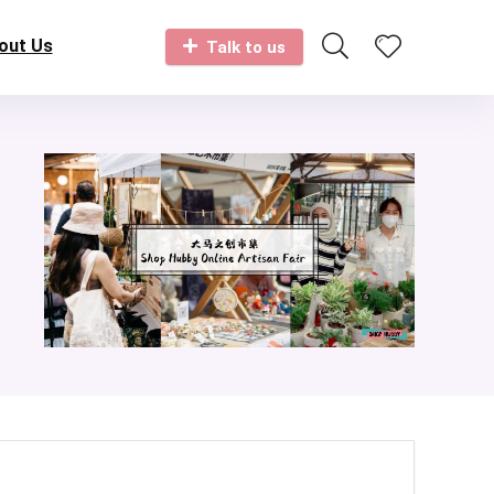
out Us
Talk to us