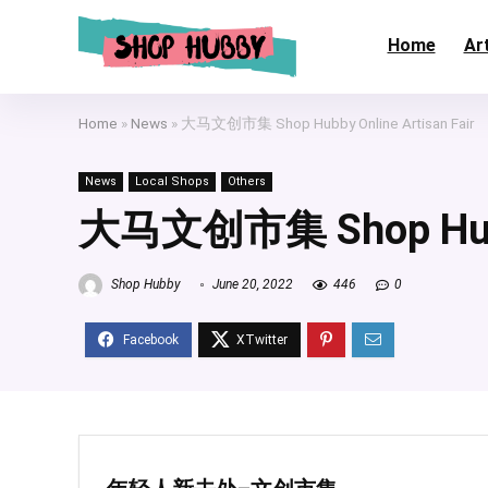
Home
Art
Home
»
News
»
大马文创市集 Shop Hubby Online Artisan Fair
News
Local Shops
Others
大马文创市集 Shop Hubby 
Shop Hubby
June 20, 2022
446
0