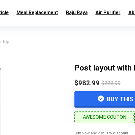
icle
Meal Replacement
Baju Raya
Air Purifier
Ab
n top
Post layout with 
$982.99
$999.99
BUY THIS
AWESOME COUPON
Buy Now and get 10% discount