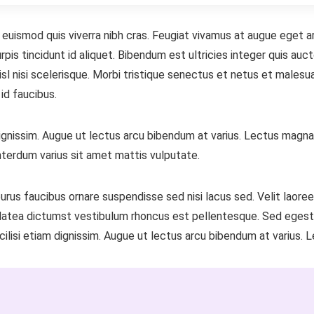
 euismod quis viverra nibh cras. Feugiat vivamus at augue eget a
rpis tincidunt id aliquet. Bibendum est ultricies integer quis auc
l nisi scelerisque. Morbi tristique senectus et netus et malesuad
id faucibus.
 dignissim. Augue ut lectus arcu bibendum at varius. Lectus magna 
terdum varius sit amet mattis vulputate.
 purus faucibus ornare suspendisse sed nisi lacus sed. Velit laore
latea dictumst vestibulum rhoncus est pellentesque. Sed egesta
cilisi etiam dignissim. Augue ut lectus arcu bibendum at varius. L