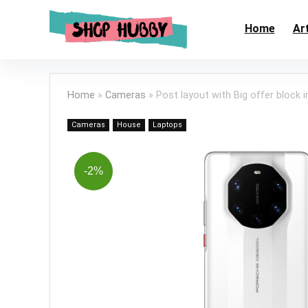
Home
Art
Home
»
Cameras
»
Post layout with Big offer block i
Cameras
House
Laptops
-2%