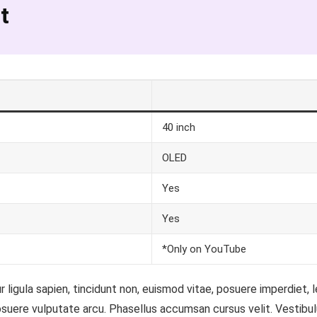
t
40 inch
OLED
Yes
Yes
*Only on YouTube
ur ligula sapien, tincidunt non, euismod vitae, posuere imperdie
osuere vulputate arcu. Phasellus accumsan cursus velit. Vestibul