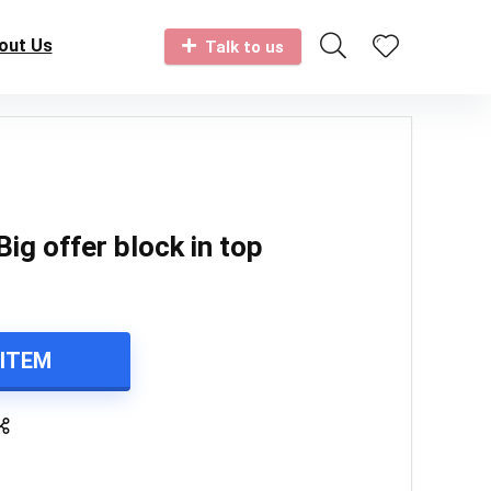
out Us
Talk to us
Big offer block in top
 ITEM