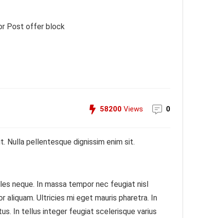
or Post offer block
58200
Views
0
. Nulla pellentesque dignissim enim sit.
dales neque. In massa tempor nec feugiat nisl
 aliquam. Ultricies mi eget mauris pharetra. In
s. In tellus integer feugiat scelerisque varius