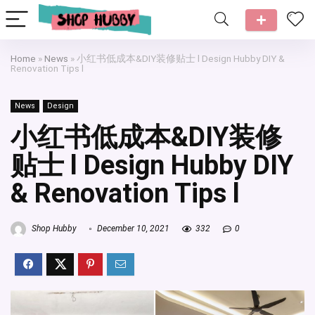
Home
»
News
»
小红书低成本&DIY装修贴士 l Design Hubby DIY &
Renovation Tips l
News
Design
小红书低成本&DIY装修
贴士 l Design Hubby DIY
& Renovation Tips l
Shop Hubby
December 10, 2021
332
0