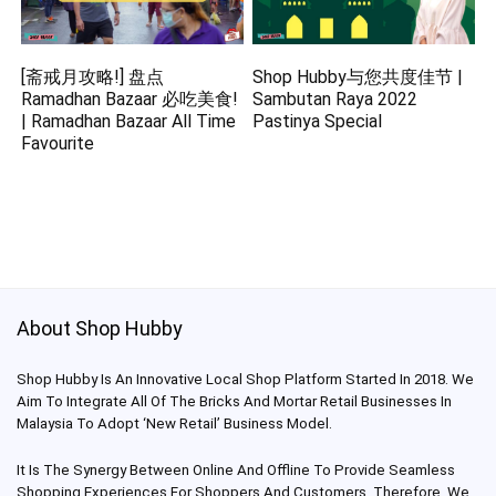
[斋戒月攻略!] 盘点
Shop Hubby与您共度佳节 |
Ramadhan Bazaar 必吃美食!
Sambutan Raya 2022
| Ramadhan Bazaar All Time
Pastinya Special
Favourite
About Shop Hubby
Shop Hubby Is An Innovative Local Shop Platform Started In 2018. We
Aim To Integrate All Of The Bricks And Mortar Retail Businesses In
Malaysia To Adopt ‘New Retail’ Business Model.
It Is The Synergy Between Online And Offline To Provide Seamless
Shopping Experiences For Shoppers And Customers. Therefore, We